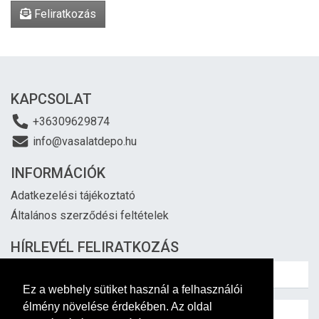
Feliratkozás
KAPCSOLAT
+36309629874
info@vasalatdepo.hu
INFORMÁCIÓK
Adatkezelési tájékoztató
Általános szerződési feltételek
HÍRLEVÉL FELIRATKOZÁS
Ez a webhely sütiket használ a felhasználói
élmény növelése érdekében. Az oldal