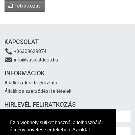
Feliratkozás
KAPCSOLAT
+36309629874
info@vasalatdepo.hu
INFORMÁCIÓK
Adatkezelési tájékoztató
Általános szerződési feltételek
HÍRLEVÉL FELIRATKOZÁS
Ez a webhely sütiket használ a felhasználói
élmény növelése érdekében. Az oldal