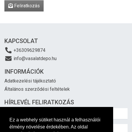
Feliratkozás
KAPCSOLAT
+36309629874
info@vasalatdepo.hu
INFORMÁCIÓK
Adatkezelési tájékoztató
Általános szerződési feltételek
HÍRLEVÉL FELIRATKOZÁS
Ez a webhely sütiket használ a felhasználói
élmény növelése érdekében. Az oldal