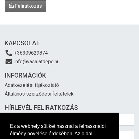
Feliratkozás
KAPCSOLAT
+36309629874
info@vasalatdepo.hu
INFORMÁCIÓK
Adatkezelési tájékoztató
Általános szerződési feltételek
HÍRLEVÉL FELIRATKOZÁS
Ez a webhely sütiket használ a felhasználói
élmény növelése érdekében. Az oldal