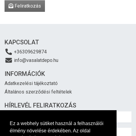
Feliratkozás
KAPCSOLAT
+36309629874
info@vasalatdepo.hu
INFORMÁCIÓK
Adatkezelési tájékoztató
Általános szerződési feltételek
HÍRLEVÉL FELIRATKOZÁS
Ez a webhely sütiket használ a felhasználói
élmény növelése érdekében. Az oldal