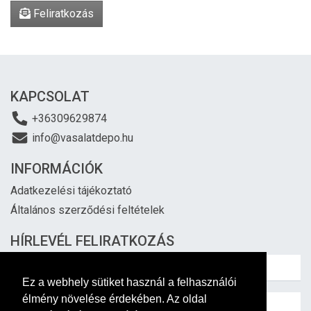
Feliratkozás
KAPCSOLAT
+36309629874
info@vasalatdepo.hu
INFORMÁCIÓK
Adatkezelési tájékoztató
Általános szerződési feltételek
HÍRLEVÉL FELIRATKOZÁS
Ez a webhely sütiket használ a felhasználói
élmény növelése érdekében. Az oldal