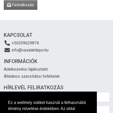
Feliratkozás
KAPCSOLAT
+36309629874
info@vasalatdepo.hu
INFORMÁCIÓK
Adatkezelési tájékoztató
Általános szerződési feltételek
HÍRLEVÉL FELIRATKOZÁS
Ez a webhely sütiket használ a felhasználói
élmény növelése érdekében. Az oldal