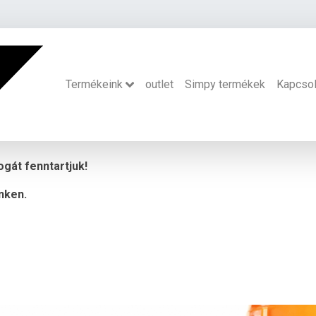
Termékeink
outlet
Simpy termékek
Kapcsol
ogát fenntartjuk!
nken.