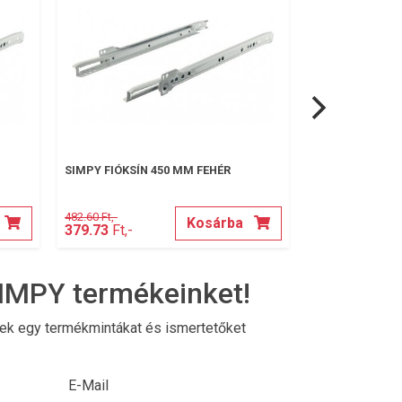
SIMPY FIÓKSÍN 450 MM FEHÉR
SIMPY SAROK V
482.60 Ft,-
18.30 Ft,-
Kosárba
379.73
Ft,-
13.97
Ft,-
IMPY termékeinket!
nek egy termékmintákat és ismertetőket
E-Mail