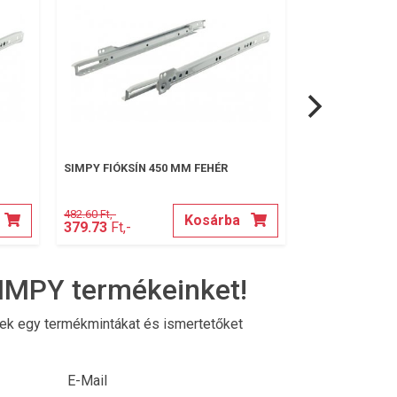
SIMPY FIÓKSÍN 450 MM FEHÉR
SIMPY SAROK V
482.60 Ft,-
18.30 Ft,-
Kosárba
379.73
Ft,-
13.97
Ft,-
IMPY termékeinket!
nek egy termékmintákat és ismertetőket
E-Mail