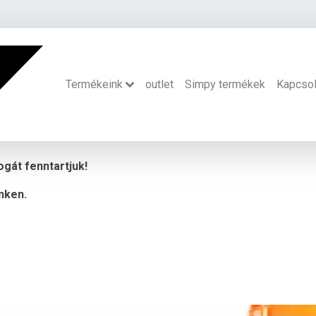
Termékeink
outlet
Simpy termékek
Kapcsol
ogát fenntartjuk!
nken.