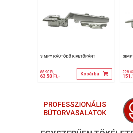
SIMPY RÁÜTŐDŐ KIVETŐPÁNT
SIMP
88.90 Ft,-
228.60
Kosárba
63.50
Ft,-
151.
PROFESSZIONÁLIS
BÚTORVASALATOK