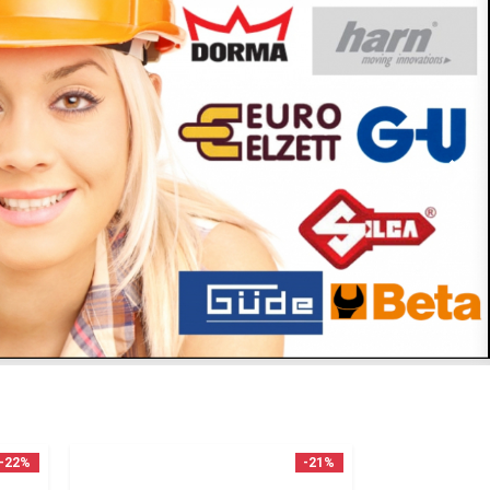
-22%
-21%