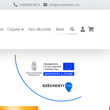
+36309629874
info@vasalatdepo.hu
at
Cégünk
Havi Akcióink