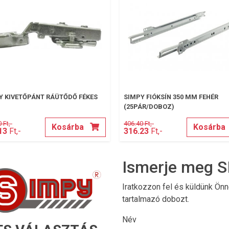
Y KIVETŐPÁNT RÁÜTŐDŐ FÉKES
SIMPY FIÓKSÍN 350 MM FEHÉR
(25PÁR/DOBOZ)
 Ft,-
406.40 Ft,-
Kosárba
Kosárba
13
Ft,-
316.23
Ft,-
Ismerje meg S
Iratkozzon fel és küldünk Ön
tartalmazó dobozt.
Név