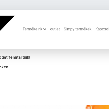
Termékeink
outlet
Simpy termékek
Kapcsol
ogát fenntartjuk!
nken.