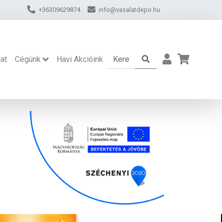
+36309629874
info@vasalatdepo.hu
at
Cégünk
Havi Akcióink