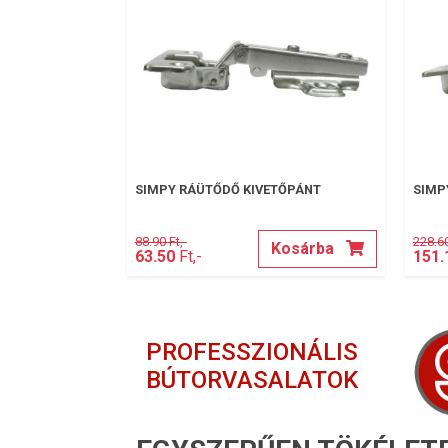
SIMPY RÁÜTŐDŐ KIVETŐPÁNT
SIMP
88.90 Ft,-
228.60
Kosárba
63.50
Ft,-
151.
PROFESSZIONÁLIS
BÚTORVASALATOK