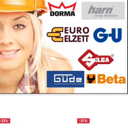
-22%
-21%