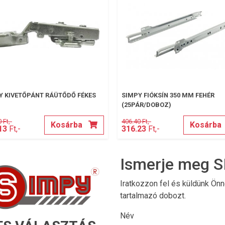
Y KIVETŐPÁNT RÁÜTŐDŐ FÉKES
SIMPY FIÓKSÍN 350 MM FEHÉR
(25PÁR/DOBOZ)
 Ft,-
406.40 Ft,-
Kosárba
Kosárba
13
Ft,-
316.23
Ft,-
Ismerje meg S
Iratkozzon fel és küldünk Ön
tartalmazó dobozt.
Név