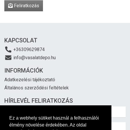
Feliratkozás
KAPCSOLAT
+36309629874
info@vasalatdepo.hu
INFORMÁCIÓK
Adatkezelési tájékoztató
Általános szerződési feltételek
HÍRLEVÉL FELIRATKOZÁS
Ez a webhely sütiket használ a felhasználói
élmény növelése érdekében. Az oldal