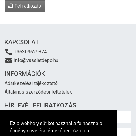
Feliratkozás
KAPCSOLAT
+36309629874
info@vasalatdepo.hu
INFORMÁCIÓK
Adatkezelési tájékoztató
Általános szerződési feltételek
HÍRLEVÉL FELIRATKOZÁS
Ez a webhely sütiket használ a felhasználói
élmény növelése érdekében. Az oldal