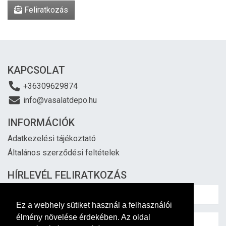
Feliratkozás
KAPCSOLAT
+36309629874
info@vasalatdepo.hu
INFORMÁCIÓK
Adatkezelési tájékoztató
Általános szerződési feltételek
HÍRLEVÉL FELIRATKOZÁS
Ez a webhely sütiket használ a felhasználói
élmény növelése érdekében. Az oldal