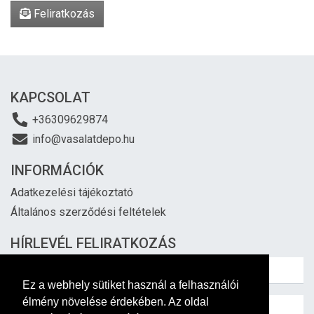
Feliratkozás
KAPCSOLAT
+36309629874
info@vasalatdepo.hu
INFORMÁCIÓK
Adatkezelési tájékoztató
Általános szerződési feltételek
HÍRLEVÉL FELIRATKOZÁS
Ez a webhely sütiket használ a felhasználói
élmény növelése érdekében. Az oldal