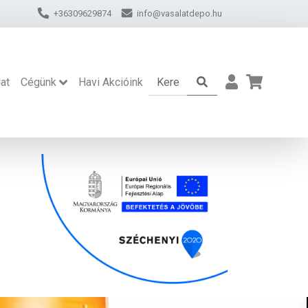
+36309629874
info@vasalatdepo.hu
at
Cégünk
Havi Akcióink