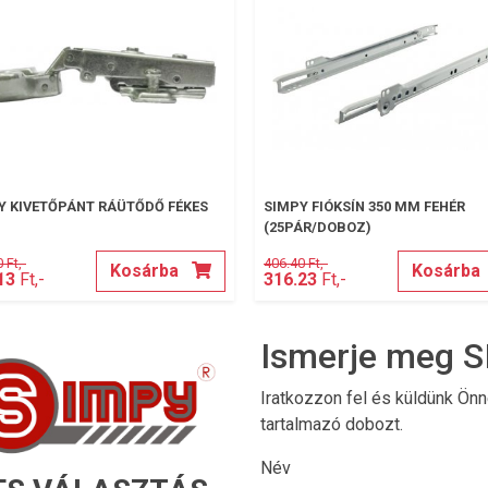
Y KIVETŐPÁNT RÁÜTŐDŐ FÉKES
SIMPY FIÓKSÍN 350 MM FEHÉR
(25PÁR/DOBOZ)
 Ft,-
406.40 Ft,-
Kosárba
Kosárba
13
Ft,-
316.23
Ft,-
Ismerje meg S
Iratkozzon fel és küldünk Ön
tartalmazó dobozt.
Név