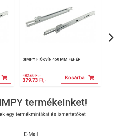
SIMPY FIÓKSÍN 450 MM FEHÉR
SIMPY SAROK V
482.60 Ft,-
18.30 Ft,-
Kosárba
379.73
Ft,-
13.97
Ft,-
IMPY termékeinket!
nek egy termékmintákat és ismertetőket
E-Mail