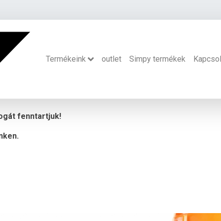
Termékeink
outlet
Simpy termékek
Kapcsol
ogát fenntartjuk!
nken.