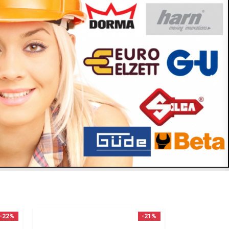
-22%
-21%