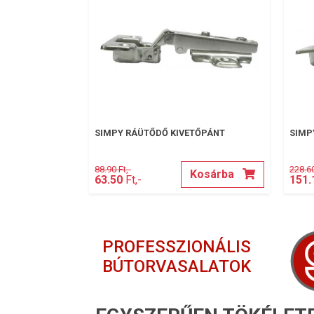
SIMPY RÁÜTŐDŐ KIVETŐPÁNT
SIMP
88.90 Ft,-
228.60
Kosárba
63.50
Ft,-
151.
PROFESSZIONÁLIS
BÚTORVASALATOK