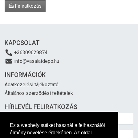
Feliratkozás
KAPCSOLAT
+36309629874
info@vasalatdepo.hu
INFORMÁCIÓK
Adatkezelési tájékoztató
Általános szerződési feltételek
HÍRLEVÉL FELIRATKOZÁS
Ez a webhely sütiket használ a felhasználói
élmény növelése érdekében. Az oldal