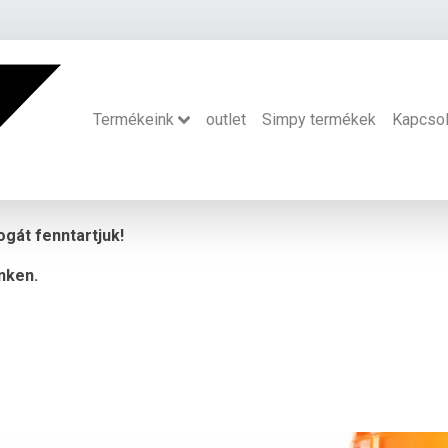
Termékeink
outlet
Simpy termékek
Kapcsol
ogát fenntartjuk!
nken.