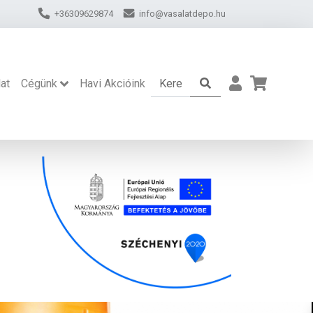
+36309629874
info@vasalatdepo.hu
at
Cégünk
Havi Akcióink