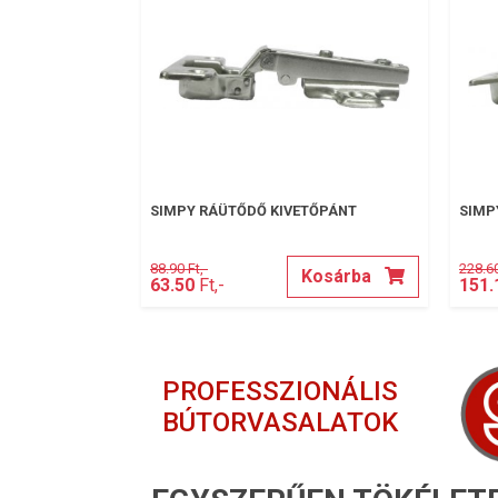
SIMPY RÁÜTŐDŐ KIVETŐPÁNT
SIMP
88.90 Ft,-
228.60
Kosárba
63.50
Ft,-
151.
PROFESSZIONÁLIS
BÚTORVASALATOK