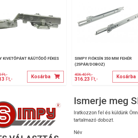
Y KIVETŐPÁNT RÁÜTŐDŐ FÉKES
SIMPY FIÓKSÍN 350 MM FEHÉR
(25PÁR/DOBOZ)
 Ft,-
406.40 Ft,-
Kosárba
Kosárba
13
Ft,-
316.23
Ft,-
Ismerje meg S
Iratkozzon fel és küldünk Ön
tartalmazó dobozt.
Név