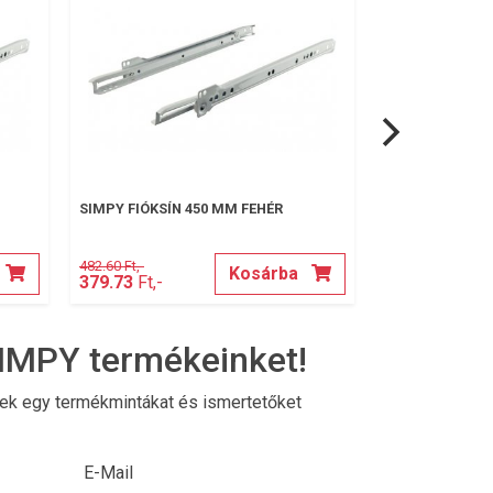
SIMPY FIÓKSÍN 450 MM FEHÉR
SIMPY SAROK V
482.60 Ft,-
18.30 Ft,-
Kosárba
379.73
Ft,-
13.97
Ft,-
IMPY termékeinket!
nek egy termékmintákat és ismertetőket
E-Mail