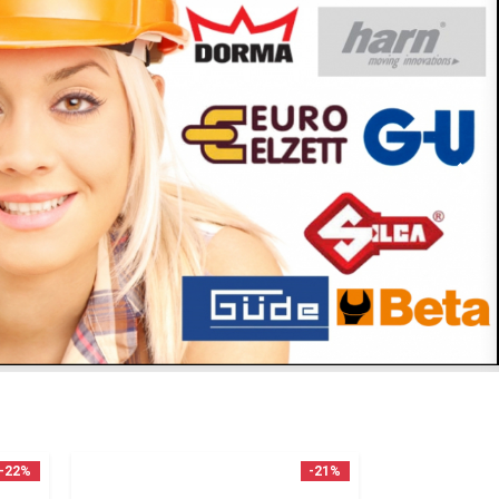
-22%
-21%