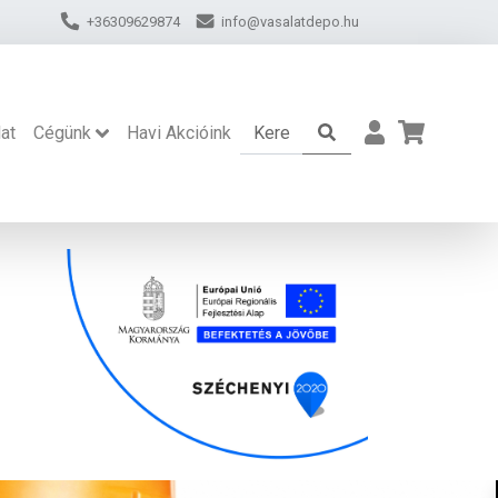
+36309629874
info@vasalatdepo.hu
at
Cégünk
Havi Akcióink