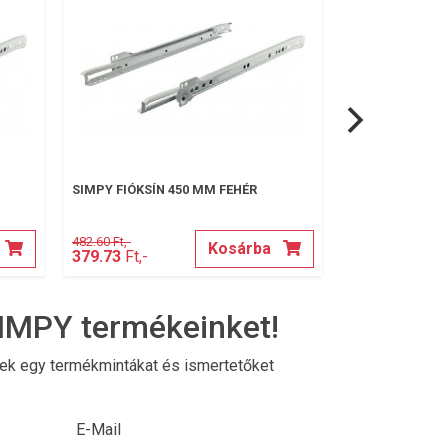
SIMPY FIÓKSÍN 450 MM FEHÉR
SIMPY SAROK V
482.60 Ft,-
18.30 Ft,-
Kosárba
379.73
Ft,-
13.97
Ft,-
IMPY termékeinket!
nek egy termékmintákat és ismertetőket
E-Mail