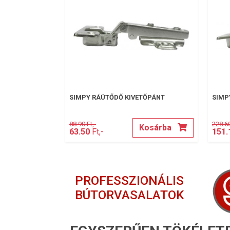
SIMPY RÁÜTŐDŐ KIVETŐPÁNT
SIMP
88.90 Ft,-
228.60
Kosárba
63.50
Ft,-
151.
PROFESSZIONÁLIS
BÚTORVASALATOK