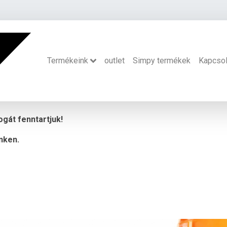
Termékeink
outlet
Simpy termékek
Kapcsol
ogát fenntartjuk!
nken.