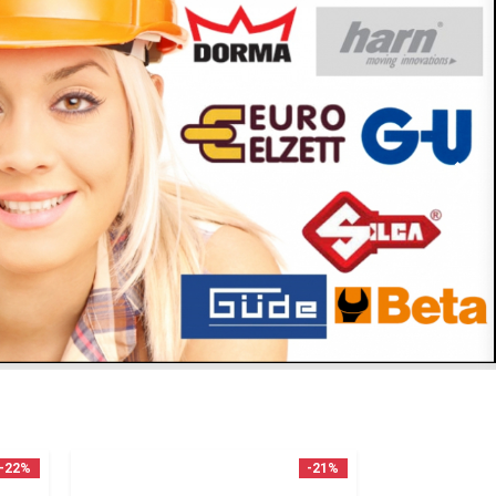
-22%
-21%