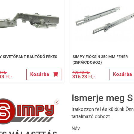
Y KIVETŐPÁNT RÁÜTŐDŐ FÉKES
SIMPY FIÓKSÍN 350 MM FEHÉR
(25PÁR/DOBOZ)
 Ft,-
406.40 Ft,-
Kosárba
Kosárba
13
Ft,-
316.23
Ft,-
Ismerje meg S
Iratkozzon fel és küldünk Ön
tartalmazó dobozt.
Név