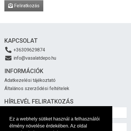
Feliratkozás
KAPCSOLAT
+36309629874
info@vasalatdepo.hu
INFORMÁCIÓK
Adatkezelési tájékoztató
Általános szerződési feltételek
HÍRLEVÉL FELIRATKOZÁS
Ez a webhely sütiket használ a felhasználói
élmény növelése érdekében. Az oldal