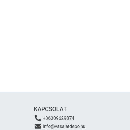
KAPCSOLAT
+36309629874
info@vasalatdepo.hu