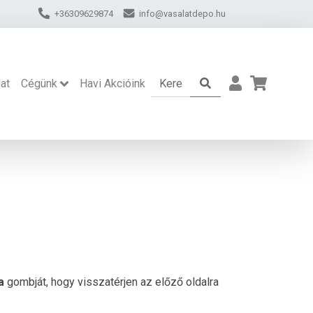
+36309629874
info@vasalatdepo.hu
at
Cégünk
Havi Akcióink
a
gombját, hogy visszatérjen az előző oldalra