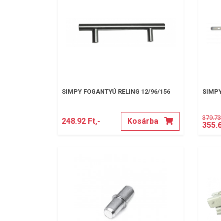
SIMPY FOGANTYÚ RELING 12/96/156
SIMPY
379.73 
248.92 Ft,-
Kosárba
355.