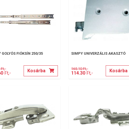
 GOLYÓS FIÓKSÍN 250/35
SIMPY UNIVERZÁLIS AKASZTÓ
Ft,-
165.10 Ft,-
Kosárba
Kosárba
60
Ft,-
114.30
Ft,-