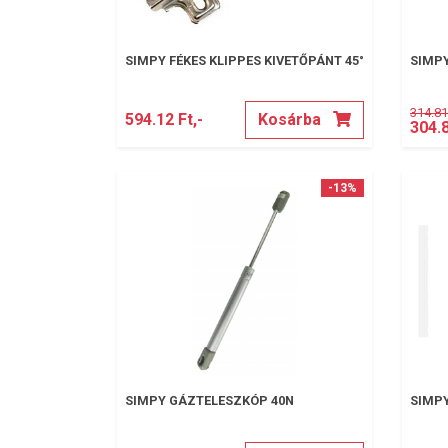
SIMPY FÉKES KLIPPES KIVETŐPÁNT 45°
SIMPY
314.81 
594.12 Ft,-
Kosárba
304.
-13%
SIMPY GÁZTELESZKÓP 40N
SIMP