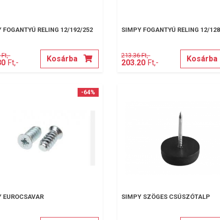
 FOGANTYÚ RELING 12/192/252
SIMPY FOGANTYÚ RELING 12/128
Ft,-
213.36 Ft,-
Kosárba
Kosárba
80
Ft,-
203.20
Ft,-
-64%
Y EUROCSAVAR
SIMPY SZÖGES CSÚSZÓTALP