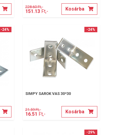
228.60 Ft,-
Kosárba
151.13
Ft,-
-24%
-24%
SIMPY SAROK VAS 30*30
21.59 Ft,-
Kosárba
16.51
Ft,-
-29%