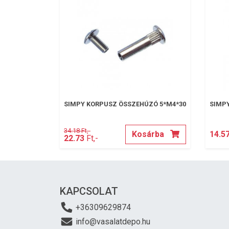
SIMPY KORPUSZ ÖSSZEHÚZÓ 5*M4*30
SIMPY
34.18 Ft,-
Kosárba
14.57
22.73
Ft,-
KAPCSOLAT
+36309629874
info@vasalatdepo.hu