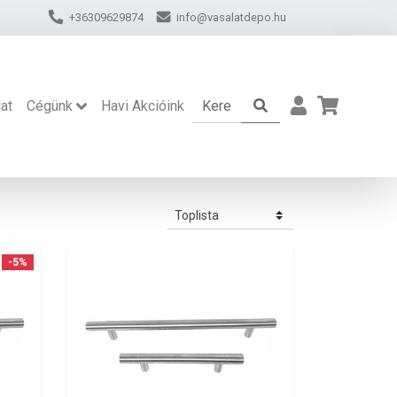
+36309629874
info@vasalatdepo.hu
at
Cégünk
Havi Akcióink
-5%