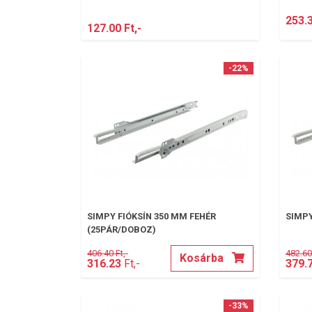
253.3
127.00 Ft,-
-22%
SIMPY FIÓKSÍN 350 MM FEHÉR
SIMPY
(25PÁR/DOBOZ)
406.40 Ft,-
482.60 
Kosárba
316.23
Ft,-
379.
-33%