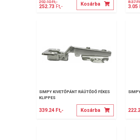
292.10 Ft,-
8.37 Ft
Kosárba
252.73
Ft,-
3.05
F
SIMPY KIVETŐPÁNT RÁÜTŐDŐ FÉKES
SIMPY
KLIPPES
339.24 Ft,-
Kosárba
222.2