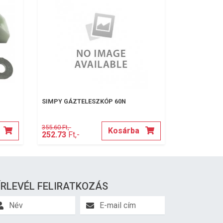
SIMPY GÁZTELESZKÓP 60N
355.60 Ft,-
Kosárba
252.73
Ft,-
ÍRLEVÉL FELIRATKOZÁS