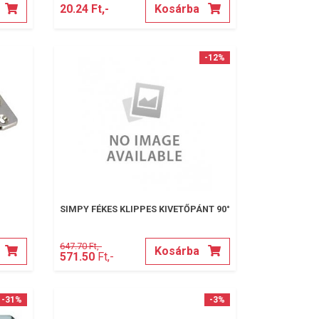
20.24 Ft,-
Kosárba
-12%
SIMPY FÉKES KLIPPES KIVETŐPÁNT 90°
647.70 Ft,-
Kosárba
571.50
Ft,-
-31%
-3%