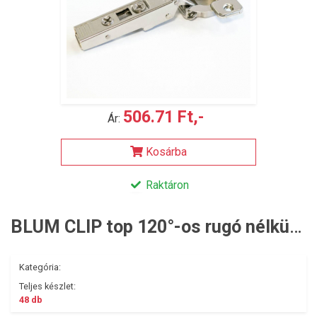
506.71 Ft,-
Ár:
Kosárba
Raktáron
BLUM CLIP top 120°-os rugó nélküli ráütödő kivetőpánt
Kategória:
Teljes készlet:
48 db