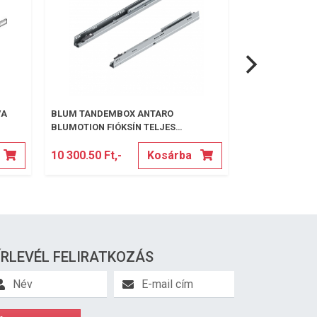
VA
BLUM TANDEMBOX ANTARO
BLUM METABOX
BLUMOTION FIÓKSÍN TELJES
J+B
KIHÚZÁSÚ 450MM 30KG
10 300.50 Ft,-
Kosárba
3 383.10 Ft,-
ÍRLEVÉL FELIRATKOZÁS