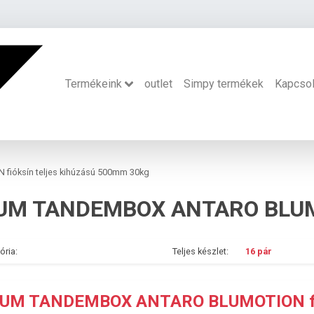
Termékeink
outlet
Simpy termékek
Kapcsol
óksín teljes kihúzású 500mm 30kg
ória:
Teljes készlet:
16 pár
UM TANDEMBOX ANTARO BLUMOTION fiók