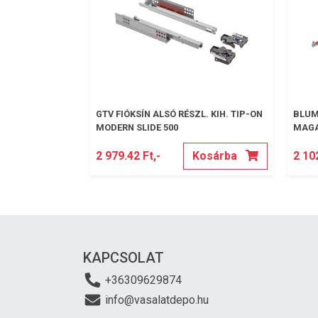
GTV FIÓKSÍN ALSÓ RÉSZL. KIH. TIP-ON
BLUM
MODERN SLIDE 500
MAGA
BAL
2 979.42 Ft,-
Kosárba
2 102
KAPCSOLAT
+36309629874
info@vasalatdepo.hu