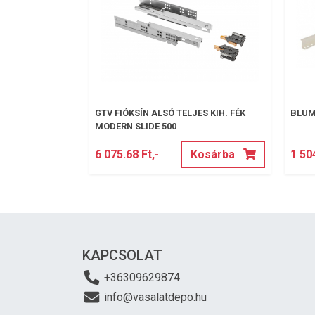
GTV FIÓKSÍN ALSÓ TELJES KIH. FÉK
BLUM
MODERN SLIDE 500
6 075.68 Ft,-
Kosárba
1 504
KAPCSOLAT
+36309629874
info@vasalatdepo.hu