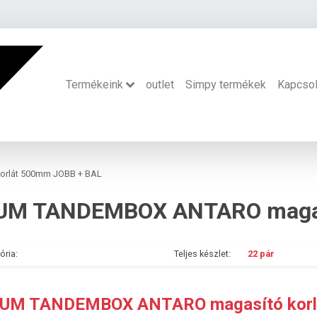
Termékeink
outlet
Simpy termékek
Kapcsol
rlát 500mm JOBB + BAL
ória:
Teljes készlet:
22 pár
UM TANDEMBOX ANTARO magasító korl