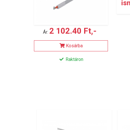
is
2 102.40 Ft,-
Ár:
Kosárba
Raktáron