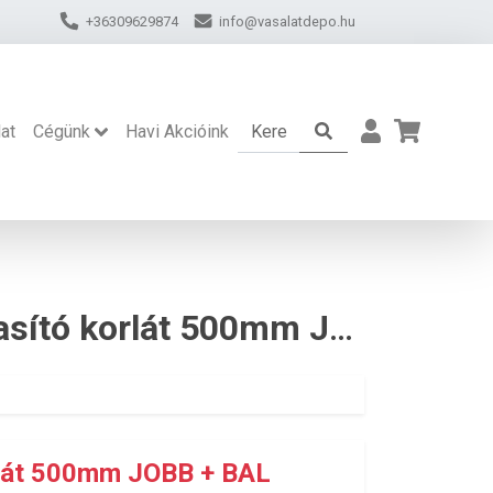
+36309629874
info@vasalatdepo.hu
at
Cégünk
Havi Akcióink
BLUM TANDEMBOX ANTARO magasító korlát 500mm JOBB + BAL
át 500mm JOBB + BAL