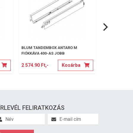
BLUM TANDEMBOX ANTARO M
BLUM TANDEMB
FIÓKKÁVA 400-AS JOBB
FIÓKKÁVA 400-
2 574.90 Ft,-
Kosárba
2 574.90 Ft,-
ÍRLEVÉL FELIRATKOZÁS