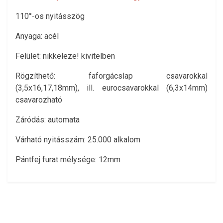
110°-os nyitásszög
Anyaga: acél
Felület: nikkeleze! kivitelben
Rögzíthető: faforgácslap csavarokkal
(3,5x16,17,18mm), ill. eurocsavarokkal (6,3x14mm)
csavarozható
Záródás: automata
Várható nyitásszám: 25.000 alkalom
Pántfej furat mélysége: 12mm