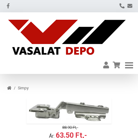
Simpy
-28.57%
88.90 Ft,-
63.50 Ft,-
Ár: