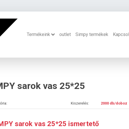
Termékeink
outlet
Simpy termékek
Kapcsol
MPY sarok vas 25*25
ória:
Kiszerelés:
2000 db/doboz
MPY sarok vas 25*25 ismertető