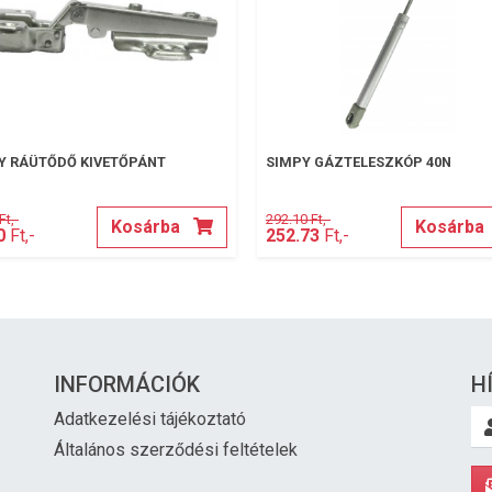
Y RÁÜTŐDŐ KIVETŐPÁNT
SIMPY GÁZTELESZKÓP 40N
Ft,-
292.10 Ft,-
Kosárba
Kosárba
0
Ft,-
252.73
Ft,-
INFORMÁCIÓK
H
Adatkezelési tájékoztató
Általános szerződési feltételek