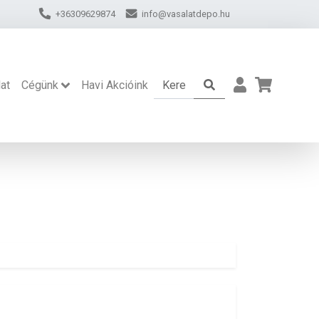
+36309629874
info@vasalatdepo.hu
at
Cégünk
Havi Akcióink