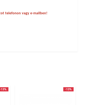
tot telefonon vagy e-mailben!
-13%
-13%