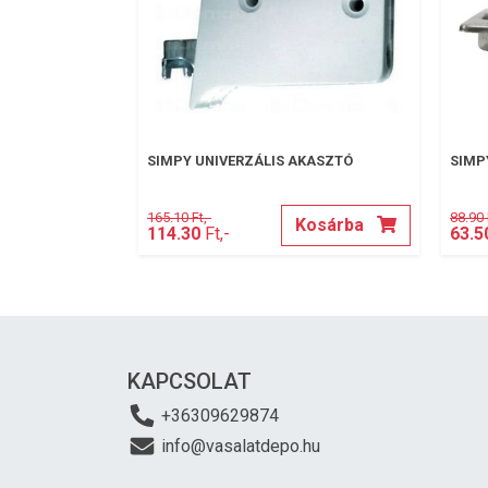
SIMPY UNIVERZÁLIS AKASZTÓ
SIMP
165.10 Ft,-
88.90 
Kosárba
114.30
Ft,-
63.5
KAPCSOLAT
+36309629874
info@vasalatdepo.hu