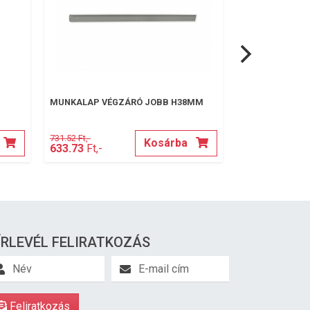
MUNKALAP VÉGZÁRÓ JOBB H38MM
MUNKALAP VÉG
731.52 Ft,-
Kosárba
497.84 Ft,-
633.73
Ft,-
ÍRLEVÉL FELIRATKOZÁS
Feliratkozás