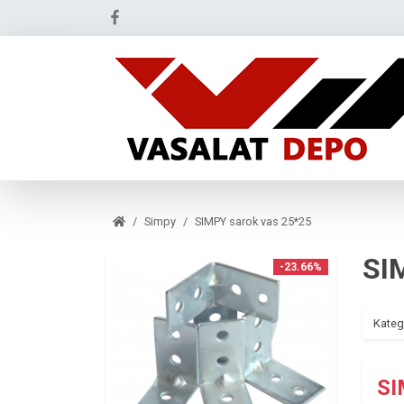
Simpy
SIMPY sarok vas 25*25
SI
-23.66%
Kateg
SI