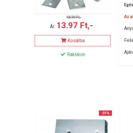
Egés
Az a
18.30 Ft,-
13.97 Ft,-
Ár:
Anya
Felü
Kosárba
Aján
Raktáron
-31%