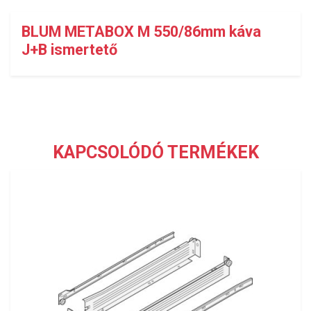
BLUM METABOX M 550/86mm káva
J+B ismertető
KAPCSOLÓDÓ TERMÉKEK