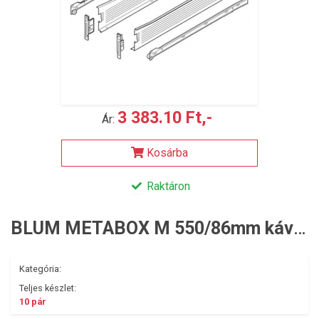
3 383.10 Ft,-
Ár:
Kosárba
Raktáron
BLUM METABOX M 550/86mm káva J+B
Kategória:
Teljes készlet:
10 pár