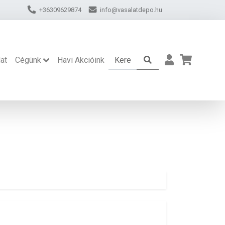
+36309629874
info@vasalatdepo.hu
at
Cégünk
Havi Akcióink