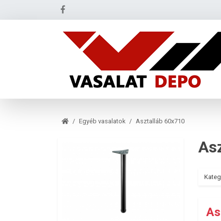
Egyéb vasalatok
Asztalláb 60x710
As
Kateg
As