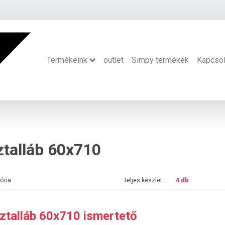
Termékeink
outlet
Simpy termékek
Kapcsol
ztalláb 60x710
ória:
Teljes készlet:
4 db
ztalláb 60x710 ismertető